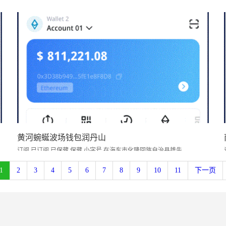
黄河蜿蜒波场钱包润丹山
订阅 已订阅 已保藏 保藏 小字号 在海东市化隆回族自治县雄先...
1
2
3
4
5
6
7
8
9
10
11
下一页