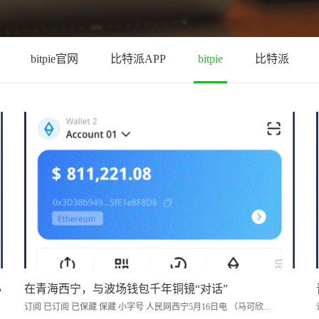
bitpie官网
比特派APP
bitpie
比特派
心
在青海西宁，与波场钱包千年铜镜“对话”
订阅 已订阅 已保藏 保藏 小字号 人民网西宁5月16日电 （马可欣...