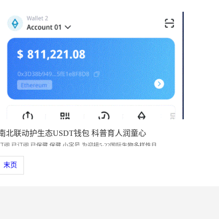
南北联动护生态USDT钱包 科普育人润童心
订阅 已订阅 已保藏 保藏 小字号 为迎接5·22国际生物多样性日，...
末页