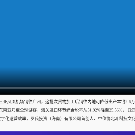
亚凤凰机场销往广州，这批次货物加工后销往内地可降低出产本钱2.6
亚乃至全球游客，海关进口环节综合税率从51.92%降至25.56%， 
数字化运营效率，罗氏投资（海南）有限公司首创人、中位协北斗科技文化