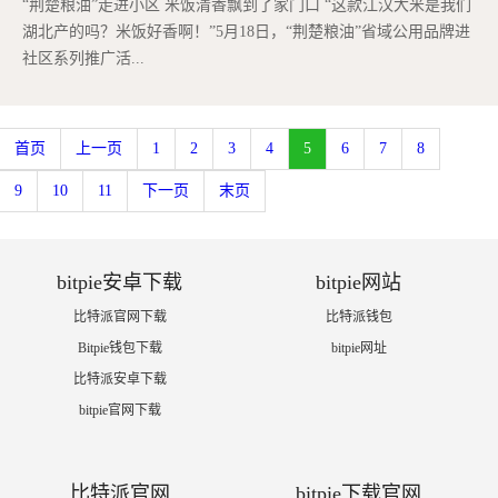
“荆楚粮油”走进小区 米饭清香飘到了家门口 “这款江汉大米是我们
湖北产的吗？米饭好香啊！”5月18日，“荆楚粮油”省域公用品牌进
社区系列推广活...
首页
上一页
1
2
3
4
5
6
7
8
9
10
11
下一页
末页
bitpie安卓下载
bitpie网站
比特派官网下载
比特派钱包
Bitpie钱包下载
bitpie网址
比特派安卓下载
bitpie官网下载
比特派官网
bitpie下载官网