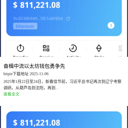
奋楫中流以太坊钱包勇争先
bitpie下载地址 2025-11-06
2025年1月22日至24日，新春佳节前，习近平总书记再次到辽宁考察
调研。从葫芦岛到沈阳，再到...
查看全文