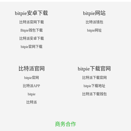
bitpie安卓下载
bitpie网站
比特派官网下载
比特派钱包
Bitpie钱包下载
bitpie网址
比特派安卓下载
bitpie官网下载
比特派官网
bitpie下载官网
bitpie官网
比特派下载官网
比特派APP
bitpie下载地址
bitpie
比特派下载钱包
比特派
商务合作