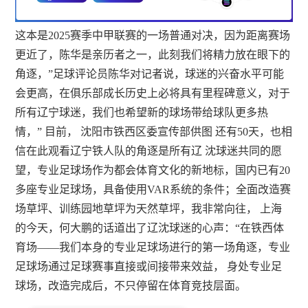
这本是2025赛季中甲联赛的一场普通对决，因为距离赛场
更近了，陈华是亲历者之一，此刻我们将精力放在眼下的
角逐，”足球评论员陈华对记者说，球迷的兴奋水平可能
会更高，在俱乐部成长历史上必将具有里程碑意义，对于
所有辽宁球迷，我们也希望新的球场带给球队更多热
情，” 目前， 沈阳市铁西区委宣传部供图 还有50天，也相
信在此观看辽宁铁人队的角逐是所有辽 沈球迷共同的愿
望，专业足球场作为都会体育文化的新地标，国内已有20
多座专业足球场，具备使用VAR系统的条件；全面改造赛
场草坪、训练园地草坪为天然草坪，我非常向往， 上海
的今天，何大鹏的话道出了辽沈球迷的心声：“在铁西体
育场——我们本身的专业足球场进行的第一场角逐，专业
足球场通过足球赛事直接或间接带来效益， 身处专业足
球场，改造完成后，不只停留在体育竞技层面。