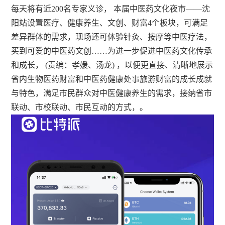
每天将有近200名专家义诊， 本届中医药文化夜市——沈
阳站设置医疗、健康养生、文创、财富4个板块，可满足
差异群体的需求，现场还可体验针灸、按摩等中医疗法，
买到可爱的中医药文创……为进一步促进中医药文化传承
和成长， (责编：孝媛、汤龙) ，以便更直接、清晰地展示
省内生物医药财富和中医药健康处事旅游财富的成长成就
与特色，满足市民群众对中医健康养生的需求，接纳省市
联动、市校联动、市民互动的方式，。