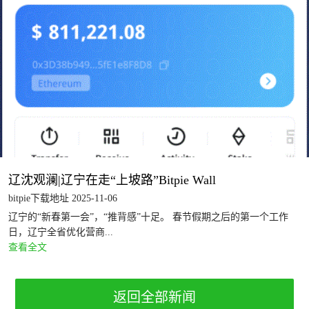
辽沈观澜|辽宁在走“上坡路”Bitpie Wall
bitpie下载地址 2025-11-06
辽宁的“新春第一会”，“推背感”十足。 春节假期之后的第一个工作
日，辽宁全省优化营商...
查看全文
返回全部新闻