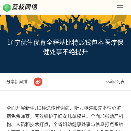
Toggle
naviga
辽宁优生优育全程基比特派钱包本医疗保
健处事不绝提升

分享新闻到：
<返回列表
全面开展新生儿3种遗传代谢病、听力障碍和先本性心脏
病免费筛查，有效维护了妇女儿童权益，全面加强助产机
构、人员和技术打点，全省妇幼健康处事与信息打点系统