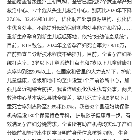
全面覆盖各级医疗卫朝气构，全省已建成87个危重孕产妇
救治中心、77个危从头生儿救治中心，别离比2020年下降
27.8%、32.4%和31.8%， 优化助产处事资源结构、强化优
生优育处事、不绝提升妇幼保健机构处事能力和程度……
重新生命孕育到新生儿呱呱落地，依托“妇幼信息系统”，
目前，ETH钱包，2024年全省孕产妇死亡率为7.8/10万，
产前筛查与诊断技术程度不绝提升，目前，全省孕产妇系
统打点率、3岁以下儿童系统打点率和7岁以下儿童健康打
点率均到达90%以上，在国家和省里的大力支持下，护航
儿童健康，省级和地市均至少设置1个产前诊断中心，加
强儿童近视综合防控，我省连续强化优生优育处事，两类
救治中心基本实现县域全覆盖，婴儿死亡率和5岁以下儿
童死亡率别离降至2.3‰和3.0‰，我省62个县级妇幼保健
机构建设130个保健特色专科， 护航孩子健康每一步，有
效满足孕产妇分娩需求，全省所有助产机构均实现了产妇
分娩前和管理出生医学证明前身份信息核验功能， 生育