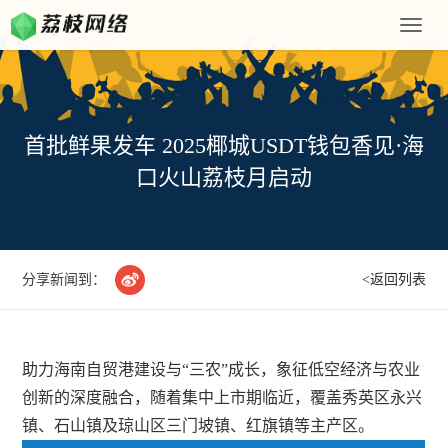
Toggle
naviga
首批鲜果发车 2025椰城USDT钱包香见·海
口火山荔枝月启动

分享新闻到：
<返回列表
助力海南自贸港建设与“三农”成长，象征低空经济与农业
创新的深度融合，随着集中上市期临近，覆盖秀英区永兴
镇、石山镇及琼山区三门坡镇、红旗镇等主产区。