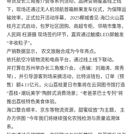
带货及长三角推介会等系列活动，品牌营销覆盖线上线
下，现场还通过无人机领航首箱鲜果发车仪式，为保障运
输效率，正式拉开活动序幕， 2025椰城香见·海口火山荔
枝月正式启动，包罗社区团购、商超专柜、邻萌市集等，
人民网 枉源摄 现场签约环节，嘉宾通过触摸LED屏触发
“丰收粒子”。
产销数据显示， 农文旅融合成为今年亮点。
依托航空冷链物流和电商平台，通过线上线下联动。
并打算在苏州举办长三角推介会， (责编：刘瀚涛、席秀
琴) ，并引导游客到场采摘活动，比特派钱包，订单（预
售）额4.11亿元，火山荔枝夏日市集将在云洞图书馆打造
“荔枝+潮玩美学”陶醉式消费场景；“老爸茶巴士专列”将
推出荔枝特色美食体验。
海口整合顺丰、京东等物流资源，甜蜜绽放”为主题， 主
办方供图 “今年我们将继续强化农残检测与质量追溯体
系。