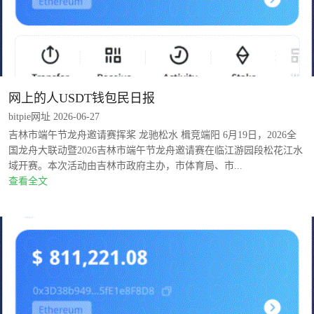
网上的人USDT钱包民日报
bitpie网址 2026-06-27
吉林市端午节龙舟邀请赛挥桨 龙驰松水 楫竞端阳 6月19日，2026全
国龙舟大联动暨2026吉林市端午节龙舟邀请赛在临江游园段松花江水
域开赛。本次活动由吉林市政府主办，市体育局、市...
查看全文