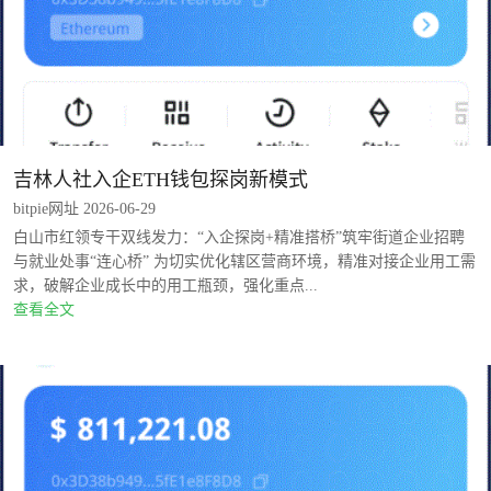
吉林人社入企ETH钱包探岗新模式
bitpie网址 2026-06-29
白山市红领专干双线发力：“入企探岗+精准搭桥”筑牢街道企业招聘
与就业处事“连心桥” 为切实优化辖区营商环境，精准对接企业用工需
求，破解企业成长中的用工瓶颈，强化重点...
查看全文