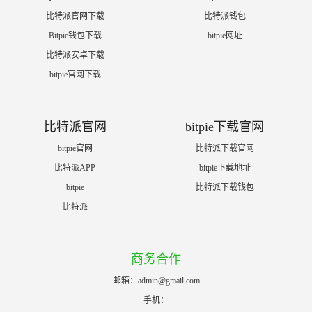
比特派官网下载
比特派钱包
Bitpie钱包下载
bitpie网址
比特派安卓下载
bitpie官网下载
比特派官网
bitpie下载官网
bitpie官网
比特派下载官网
比特派APP
bitpie下载地址
bitpie
比特派下载钱包
比特派
商务合作
邮箱：
admin@gmail.com
手机：