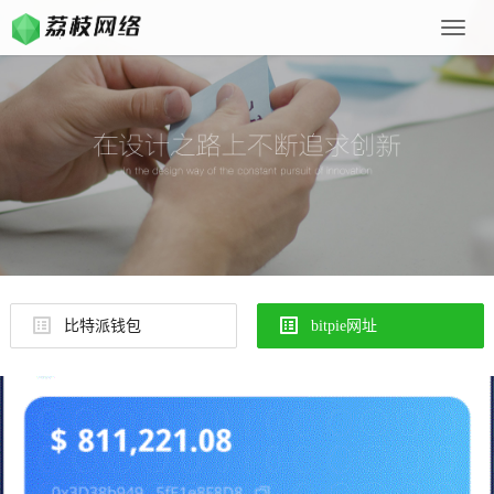
Toggle
naviga
比特派钱包
bitpie网址