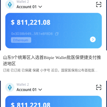
山东9个统筹区入选首Bitpie Wallet批医保便捷支付推
进地区
订阅 已订阅 已保藏 保藏 小字号 近日，国家医保局公布首批医...