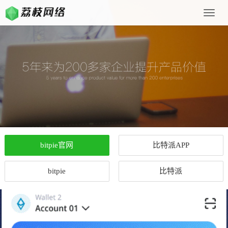
Toggle
naviga
bitpie官网
比特派APP
bitpie
比特派