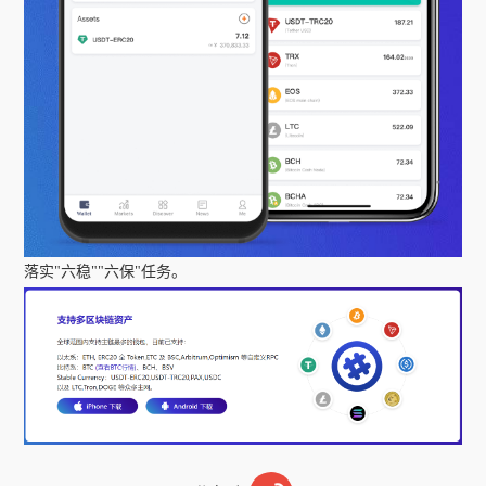
落实"六稳""六保"任务。