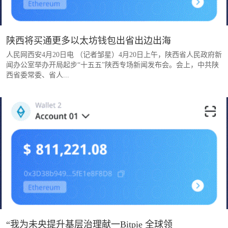
陕西将买通更多以太坊钱包出省出边出海
人民网西安4月20日电 （记者邹星）4月20日上午，陕西省人民政府新
闻办公室举办开局起步“十五五”陕西专场新闻发布会。会上，中共陕
西省委常委、省人...
“我为未央提升基层治理献一Bitpie 全球领