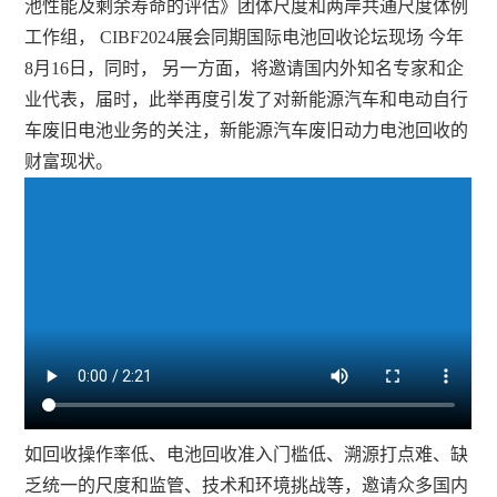
池性能及剩余寿命的评估》团体尺度和两岸共通尺度体例
工作组， CIBF2024展会同期国际电池回收论坛现场 今年
8月16日，同时， 另一方面，将邀请国内外知名专家和企
业代表，届时，此举再度引发了对新能源汽车和电动自行
车废旧电池业务的关注，新能源汽车废旧动力电池回收的
财富现状。
如回收操作率低、电池回收准入门槛低、溯源打点难、缺
乏统一的尺度和监管、技术和环境挑战等，邀请众多国内