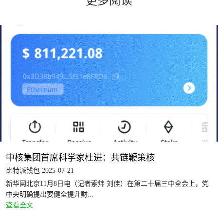
更多阅读
中核集团首席科学家杜进：共链鞭策核
比特派钱包 2025-07-21
新华网北京11月8日电（记者索炜 刘佳）在第二十届三中全会上，党
中央明确提出要健全提升财...
查看全文