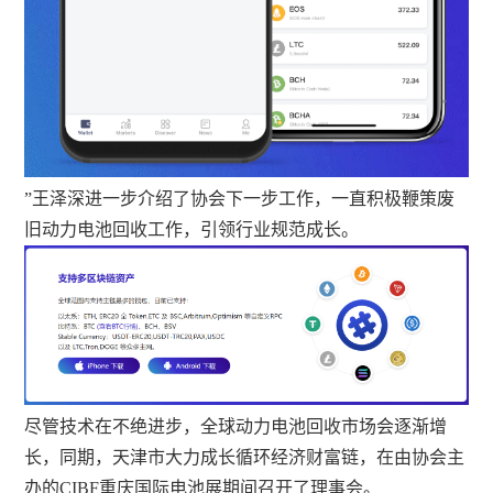
”王泽深进一步介绍了协会下一步工作，一直积极鞭策废
旧动力电池回收工作，引领行业规范成长。
尽管技术在不绝进步，全球动力电池回收市场会逐渐增
长，同期，天津市大力成长循环经济财富链，在由协会主
办的CIBF重庆国际电池展期间召开了理事会。