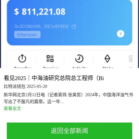
看见2025｜中海油研究总院总工程师（Bi
比特派钱包 2025-05-20
新华网北京2月12日电（记者索炜 张昊哲）2024年，中国海洋油气书
写出了不服凡的篇章。这一年...
查看全文
返回全部新闻